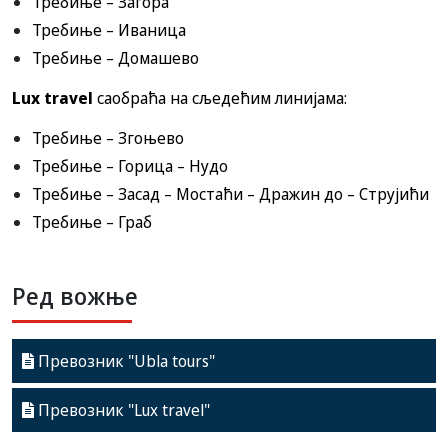
Требиње – Загора
Требиње – Иваница
Требиње – Домашево
Lux travel
саобраћа на сљедећим линијама:
Требиње – Згоњево
Требиње – Горица – Нудо
Требиње – Засад – Мостаћи – Дражин до – Струјићи
Требиње – Граб
Ред вожње
Превозник "Ubla tours"
Превозник "Lux travel"