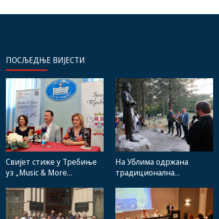
ПОСЉЕДЊЕ ВИЈЕСТИ
Свијет стиже у Требиње
На Ублима одржана
уз „Music & More
традиционална
SummerFest“
манифестација „Зубачка
убла 2026“