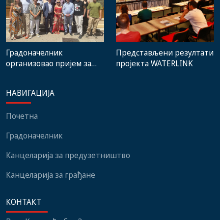
Градоначелник
Представљени резултати
организовао пријем за
пројекта WATERLINK
учеснике 14. Фестивала
европског и
НАВИГАЦИЈА
медитеранског филма
Почетна
Градоначелник
Канцеларија за предузетништво
Канцеларија за грађане
КОНТАКТ