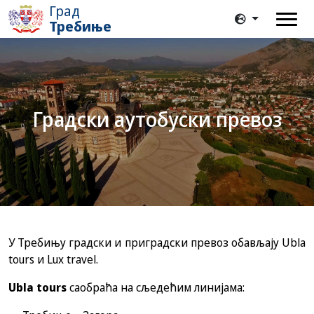
Град
Требиње
Градски аутобуски превоз
У Требињу градски и приградски превоз обављају Ubla
tours и Lux travel.
Ubla tours
саобраћа на сљедећим линијама: