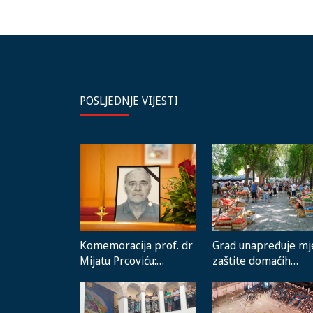
POSLJEDNJE VIJESTI
Komemoracija prof. dr
Grad unapređuje mj
Mijatu Prcoviću:
zaštite domaćih
Odlazak velikog
proizvođača i rad
stručnjaka i čovjeka
gradske pijace
koji je Trebinje nosio u