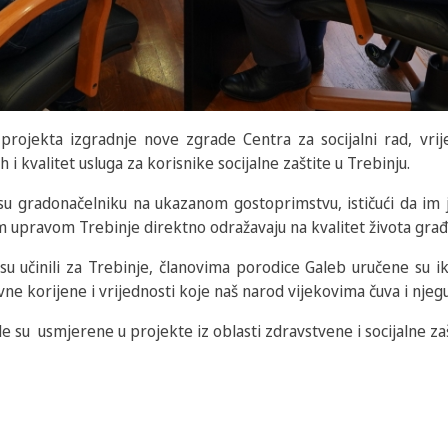
 projekta izgradnje nove zgrade Centra za socijalni rad, vr
 i kvalitet usluga za korisnike socijalne zaštite u Trebinju.
 su gradonačelniku na ukazanom gostoprimstvu, ističući da im
m upravom Trebinje direktno odražavaju na kvalitet života građ
 su učinili za Trebinje, članovima porodice Galeb uručene su 
ovne korijene i vrijednosti koje naš narod vijekovima čuva i njegu
e su usmjerene u projekte iz oblasti zdravstvene i socijalne zaš