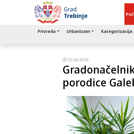
Grad
Poč
Trebinje
Privreda
Urbanizam
Kategorizacija
02.06.2026.
Gradonačelnik
porodice Gale