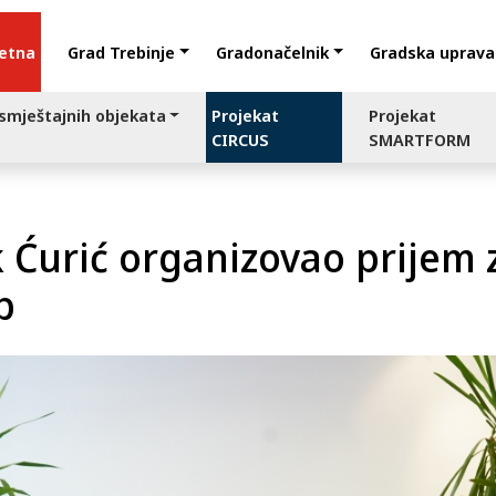
etna
Grad Trebinje
Gradonačelnik
Gradska uprava
 smještajnih objekata
Projekat
Projekat
CIRCUS
SMARTFORM
 Ćurić organizovao prijem 
b