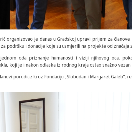
ić organizovao je danas u Gradskoj upravi prijem za članove
za podršku i donacije koje su usmjerili na projekte od značaja z
š jednom oda priznanje humanosti i viziji njihovog oca, pok
la, koji je i nakon odlaska iz rodnog kraja ostao snažno vezan
lanovi porodice kroz Fondaciju „Slobodan i Margaret Galeb“, rea