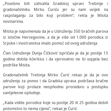
„Posebno bih zahvalila Gradskoj upravi Trebinje i
gradonačelniku Mirku Ćuriću jer su nam uvijek na
raspolaganju za bilo koji problem“, rekla je Misita
novinarima.
Misita je napomenula da je u Udruženju 350 bračnih parova
iz istočne Hercegovine, a da je više od 1.000 porodica iz
Srpske i inostranstva imalo pomoć od ovog udruženja.
Član Udruženje Dunja Čičković ispričala je da je poslije 13
godina dobila kćerkicu i da vjerovatno ne bi uspjela bez
podrške Misita.
Gradonačelnik Trebinja Mirko Ćurić rekao je da je ovo
udruženju za ponos i da Gradska uprava podržava bračne
parove koji prolaze neophodnu proceduru u postupku
vantjelesne oplodnje.
„Kada vidite porodice koje su poslije 20 ili 25 godina dobili
potomstvo to nema cijenu“, rekao je Ćurić.