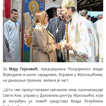
За
Мају Гојковић
, предсједника Покрајинске владе
Војводине и њене сараднике, боравак у Мркоњићима,
на данашњи празник, велика је част.
„Што смо присуствовали свечаном чину канонизације
Свете Ане, управо у Духовном центру Мркоњићи, који
је изграђен уз помоћ средстава Владе Републике