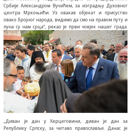
Србије Александром Вучићем, за изградњу Духовног
центра Мркоњићи. Уз овакав објекат и присуство
овако бројног народа, видимо да смо на правом путу и
пуна су нам срца“, рекао је први човјек нашег града.
„Диван је дан у Херцеговини, диван је дан за
Републику Српску, за читаво православље. Данас је