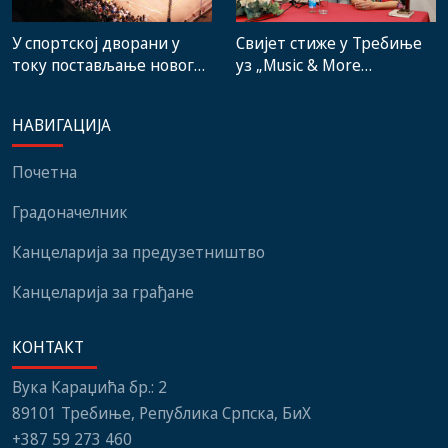
Свијет стиже у Требиње
У спортској дворани у
уз „Music & More
току постављање новог
SummerFest“
система гријања, на
стадиону малих игара
НАВИГАЦИЈА
нови мобилијар
Почетна
Градоначелник
Канцеларија за предузетништво
Канцеларија за грађане
КОНТАКТ
Вука Караџића бр.: 2
89101 Требиње, Република Српска, БиХ
+387 59 273 460