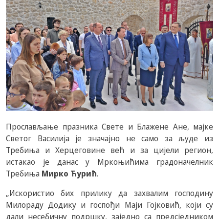
Прослављање празника Свете и Блажене Ане, мајке
Светог Василија је значајно не само за људе из
Требиња и Херцеговине већ и за цијели регион,
истакао је данас у Мркоњићима градоначелник
Требиња
Мирко Ћурић
.
„Искористио бих прилику да захвалим господину
Милораду Додику и госпођи Маји Гојковић, који су
дали несебичну подршку, заједно са предсједником