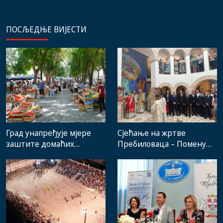
ПОСЉЕДЊЕ ВИЈЕСТИ
Град унапређује мјере
Сјећање на жртве
заштите домаћих
Пребиловаца – Помену
произвођача и рад
присуствовали
градске пијаце
представници
институција, локалних
заједница и грађани