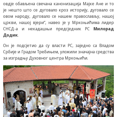
овдје обављена свечана канонизација Мајке Ане и то
је нешто што се дуговало кроз историју, дуговало се
овом народу, дуговало се нашем православљу, нашој
цркви, нашој вјери“, навео је у Мркоњићима лидер
СНСД-а и некадашњи предсједник РС
Милорад
Додик
.
Он је подсјетио да су власти РС, заједно са Владом
Србије и Градом Требињем, уложили значајна средства
за изградњу Духовног центра Мркоњићи.