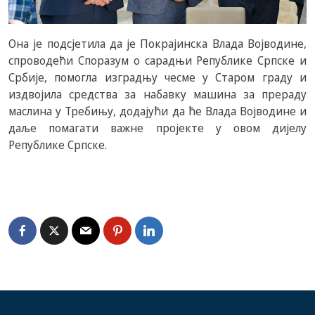
Она је подсјетила да је Покрајинска Влада Војводине,
спроводећи Споразум о сарадњи Републике Српске и
Србије, помогла изградњу чесме у Старом граду и
издвојила средства за набавку машина за прераду
маслина у Требињу, додајући да ће Влада Војводине и
даље помагати важне пројекте у овом дијелу
Републике Српске.