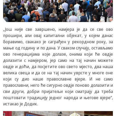
„Још није све завршено, намјера је да се све ово
прошири, али овај капитални објекат, у којем данас
боравимо, свакако је саграђен у рекордном року, за
мање од годину и по дана. У сваком случају, остављамо
ово генерацијама које долазе, онима који ће овдје
долазити с намјером, јер само на тај начин можете
овдје и доћи, да посјетите ово свето мјесто, два наша
велика свеца и да се на тај начин уврсте у многе оне
који су дио наше православне вјере. И не само
православни, него ће сигурно овдје поново долазити и
сви други, добри пријатељи који сматрају да треба
поштовати традицију једног народа и његове вјере“,
истакао је Додик.