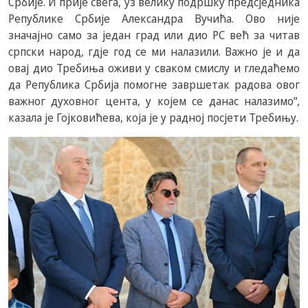
Србије. И прије свега, уз велику подршку предсједника
Републике Србије Александра Вучића. Ово није
значајно само за један град или дио РС већ за читав
српски народ, гдје год се ми налазили. Важно је и да
овај дио Требиња оживи у сваком смислу и гледаћемо
да Република Србија помогне завршетак радова овог
важног духовног цента, у којем се данас налазимо“,
казала је Гојковићева, која је у радној посјети Требињу.