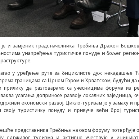
је и замјеник градоначелника Требиња Дражен Бошковић
ћностима унапређења туристичке понуде и бољег регион
раструктуре.
лагао у уређење руте за бициклисте дуж некадашње Ћи
према границама са Црном Гором и Хрватском, будући да с
али прилику да разговарамо са учесницима форума из р
ваква улагања доприносе развоју локалних заједница, 
одрживи економски развој. Цикло-туризам је у замаху и 
 своју туристичку понуду и привуче већи број тури
чешће представника Требиња на овом форуму потврђује 
ју одрживог туризма и активно учествује у иницијат