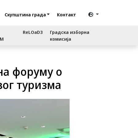
Скупштина града
Контакт
ReLOaD3
Градска изборна
RM
комисија
на форуму о
вог туризма