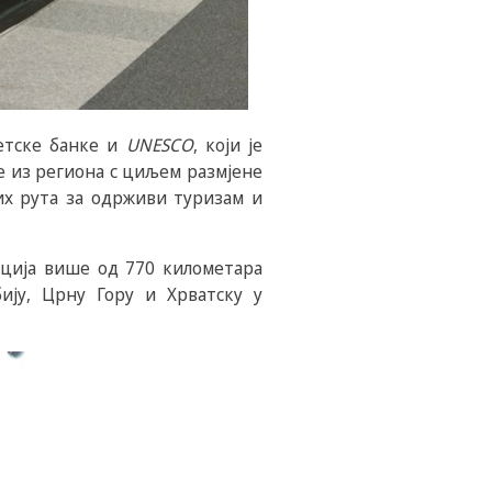
јетске банке и
UNESCO
, који је
е из региона с циљем размјене
ких рута за одрживи туризам и
мација више од 770 километара
ију, Црну Гору и Хрватску у