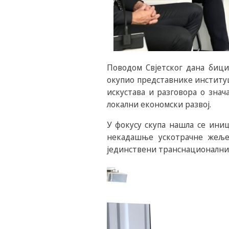
Поводом Свјетског дана бици
окупио представнике институц
искустава и разговора о знач
локални економски развој.
У фокусу скупа нашла се иниц
некадашње ускотрачне жељез
јединствени транснационални