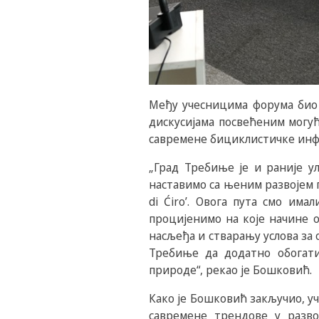
Међу учесницима форума био 
дискусијама посвећеним могу
савремене бициклистичке инф
„Град Требиње је и раније у
наставимо са њеним развојем 
di Ćiro’. Овога пута смо им
процијенимо на које начине о
насљеђа и стварању услова за 
Требиње да додатно обогати
природе“, рекао је Бошковић.
Како је Бошковић закључио, у
савремене трендове у разво