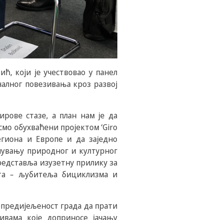
, који је учествовао у панел
алног повезивања кроз развој
рове стазе, а план нам је да
мо обухваћени пројектом ‘Giro
егиона и Европе и да заједно
очувању природног и културног
представља изузетну прилику за
ста – љубитеља бициклизма и
опредијељеност града да прати
ивама које доприносе јачању