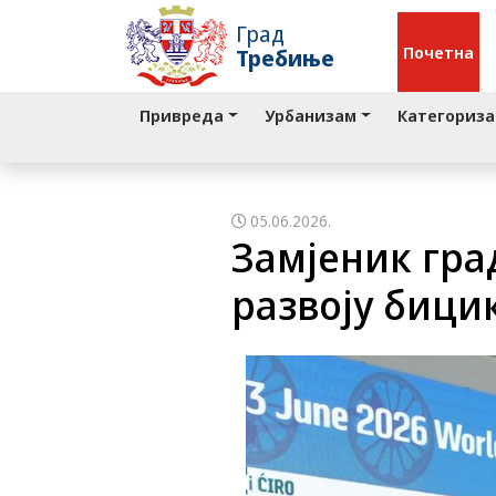
Град
Почетна
Требиње
Привреда
Урбанизам
Категориза
05.06.2026.
Замјеник гра
развоју бици