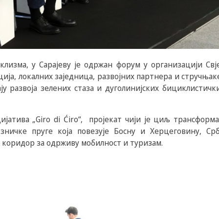
клизма, у Сарајеву је одржан форум у организацији Св
ија, локалних заједница, развојних партнера и стручњак
ају развоја зелених стаза и дуголинијских бициклистич
ијатива „Giro di Ćiro“, пројекат чији је циљ трансфор
ничке пруге која повезује Босну и Херцеговину, Срб
 коридор за одрживу мобилност и туризам.