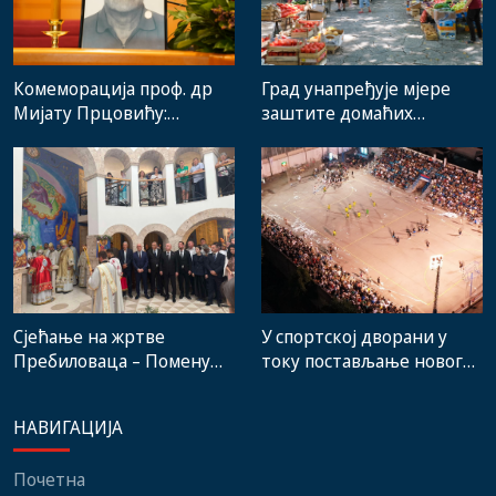
Комеморација проф. др
Град унапређује мјере
Мијату Прцовићу:
заштите домаћих
Одлазак великог
произвођача и рад
стручњака и човјека који
градске пијаце
је Требиње носио у срцу
Сјећање на жртве
У спортској дворани у
Пребиловаца – Помену
току постављање новог
присуствовали
система гријања, на
представници
стадиону малих игара
НАВИГАЦИЈА
институција, локалних
нови мобилијар
заједница и грађани
Почетна