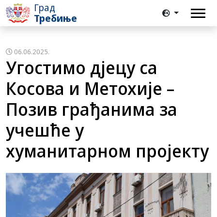
Град
Требиње
06.06.2025.
Угостимо дјецу са
Косова и Метохије –
Позив грађанима за
учешће у
хуманитарном пројекту