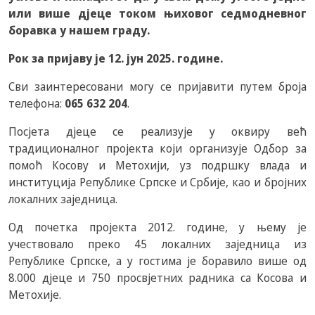
или више дјеце током њиховог седмодневног
боравка у нашем граду.
Рок за пријаву је 12. јун 2025. године.
Сви заинтересовани могу се пријавити путем броја
телефона:
065 632 204
.
Посјета дјеце се реализује у оквиру већ
традиционалног пројекта који организује Одбор за
помоћ Косову и Метохији, уз подршку влада и
институција Републике Српске и Србије, као и бројних
локалних заједница.
Од почетка пројекта 2012. године, у њему је
учествовало преко 45 локалних заједница из
Републике Српске, а у гостима је боравило више од
8.000 дјеце и 750 просвјетних радника са Косова и
Метохије.