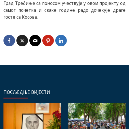
Град Требиње са поносом учествује у овом пројекту од
самог почетка и сваке године радо дочекује драге
госте са Косова.
ПОСЉЕДЊЕ ВИЈЕСТИ