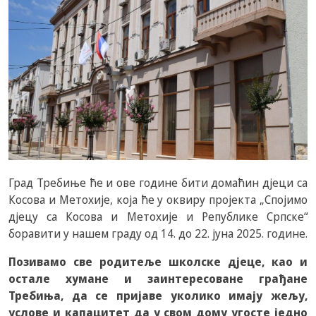
Град Требиње ће и ове године бити домаћин дјеци са
Косова и Метохије, која ће у оквиру пројекта „Спојимо
дјецу са Косова и Метохије и Републике Српске“
боравити у нашем граду од 14. до 22. јуна 2025. године.
Позивамо све родитеље школске дјеце, као и
остале хумане и заинтересоване грађане
Требиња, да се пријаве уколико имају жељу,
услове и капацитет да у свом дому угосте једно