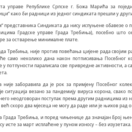
ата управе Републике Српске г. Божа Марића за појед
ици“ како би радници из једног синдиката прешли у други
“ представника Синдиката да нису испуњене обавезе о 
ицима Градске управе Града Требиња), посебно што о
ре за остварење минималне плате.
ада Требиња, није против повећања цијене рада својим р
 ће само неколико дана након потписивања Посебног к
је у потпуности паралисaла све привредне активности, а с
та.
 није заборавила да је рок за примјену Посебног колек
је ситуација везано за пандемију вируса корона, свако
него неодговоран поступак према другим радницима из на
 већ скоро два мјесеца не могу да раде или је њихов рад 
а Града Требиња, и поред чињенице да значајан број ње
 су исте за март исплаћене у пуном износу – без изузетака.