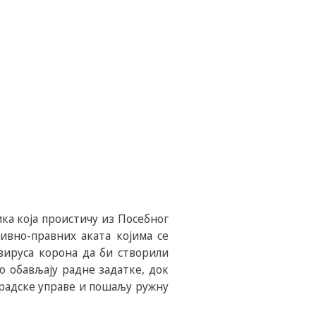
ка која проистичу из Посебног
ивно-правних аката којима се
вируса корона да би створили
о обављају радне задатке, док
Градске управе и пошаљу ружну