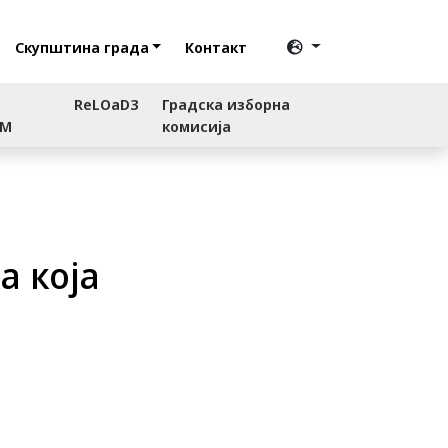
Скупштина града
Контакт
ReLOaD3
Градска изборна
RM
комисија
а која