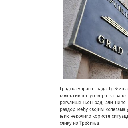
Градска управа Града Требиња
колективног уговора за запо
регулише њен рад, али неће 
раздор међу својим колегама 
њих неколико користе ситуаци
слику из Требиња.