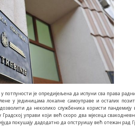
 у потпуности је опредијељена да испуни сва права радни
слене у јединицама локалне самоуправе и осталих позит
дозволити да неколико службеника користи пандемију 
у Градској управи који већ скоро два мјесеца свакодневн
јуда покушају дадодатно да опструишу већ отежан рад 