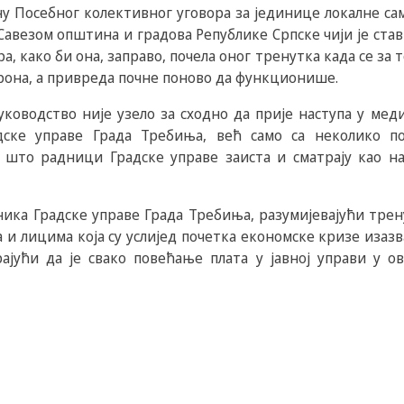
у Посебног колективног уговора за јединице локалне сам
Савезом општина и градова Републике Српске чији је став
, како би она, заправо, почела оног тренутка када се за 
орона, а привреда почне поново да функционише.
ководство није узело за сходно да прије наступа у меди
ске управе Града Требиња, већ само са неколико пој
 што радници Градске управе заиста и сматрају као н
ика Градске управе Града Требиња, разумијевајући трен
 и лицима која су услијед почетка економске кризе изазв
ајући да је свако повећање плата у јавној управи у о