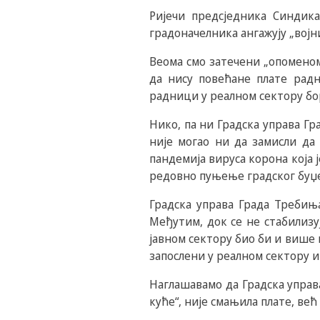
Ријечи предсједника Синдик
градоначелника ангажују „војн
Веома смо затечени „опоменом
да нису повећане плате радн
радници у реалном сектору бо
Нико, па ни Градска управа Гр
није могао ни да замисли да
пандемија вируса корона која 
редовно пуњење градског буџе
Градска управа Града Требиња
Међутим, док се не стабилизу
јавном сектору био би и више 
запослени у реалном сектору и
Наглашавамо да Градска управ
куће“, није смањила плате, већ