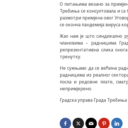
О питањима везано за примјен
Требиња се консултовала и са 
размотри примјена овог Уговора
се оконча пандемија вируса к
Жао нам је што синдикално ру
члановима – радницима Град
репрезентативна слика онога
тренутку.
Не сумњамо да се већина радн
радницима из реалног сектора
посла и редовне плате, сматр
непримјерено.
Градска управа Града Требиња