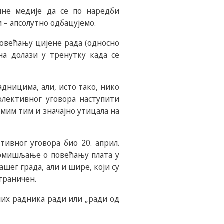
ине медије да се по наредби
 – апсолутно одбацујемо.
повећању цијене рада (односно
на долази у тренутку када се
адницима, али, исто тако, нико
олективног уговора наступити
амим тим и значајно утицала на
тивног уговора био 20. април.
 помишљање о повећању плата у
шег града, али и шире, који су
ограничен.
них радника ради или „ради од