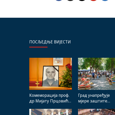
ПОСЉЕДЊЕ ВИЈЕСТИ
Комеморација проф.
Град унапређује
др Мијату Прцовићу:
мјере заштите
Одлазак великог
домаћих
стручњака и човјека
произвођача и рад