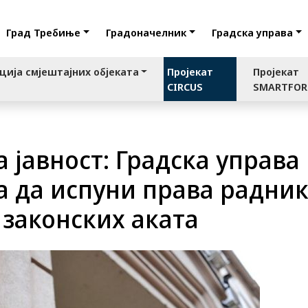
Град Требиње
Градоначелник
Градска управа
ција смјештајних објеката
Пројекат
Пројекат
CIRCUS
SMARTFO
 јавност: Градска управа
 да испуни права радник
 законских аката