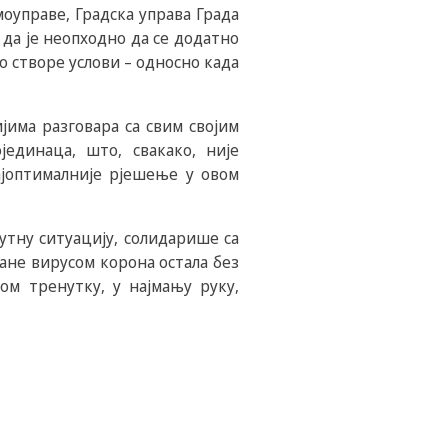
оуправе, Градска управа Града
 да је неопходно да се додатно
то створе услови – односно када
јима разговара са свим својим
единаца, што, свакако, није
ајоптималније рјешење у овом
утну ситуацију, солидарише са
ане вирусом корона остала без
вом тренутку, у најмању руку,