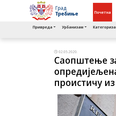
Град
Почетна
Требиње
Привреда
Урбанизам
Категориза
02.05.2020.
Саопштење за
опредијељена
проистичу из