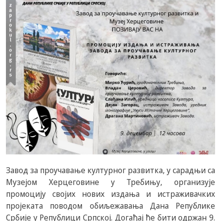
Завод за проучавање културног развитка, у сарадњи са
Музејом Херцеговине у Требињу, организује
промоцију својих нових издања и истраживачких
пројеката поводом обиљежавања Дана Републике
Србије у Републици Српској. Догађај ће бити одржан 9.