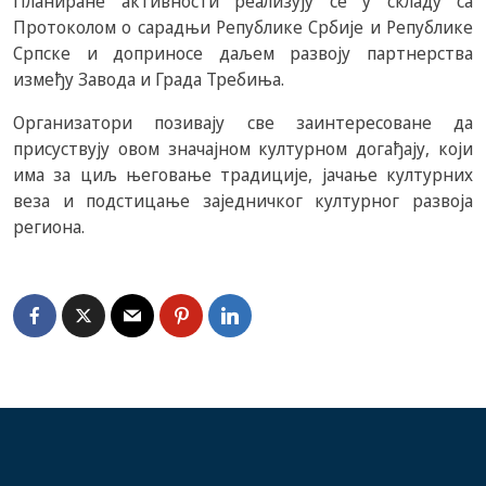
Планиране активности реализују се у складу са
Протоколом о сарадњи Републике Србије и Републике
Српске и доприносе даљем развоју партнерства
између Завода и Града Требиња.
Организатори позивају све заинтересоване да
присуствују овом значајном културном догађају, који
има за циљ његовање традиције, јачање културних
веза и подстицање заједничког културног развоја
региона.