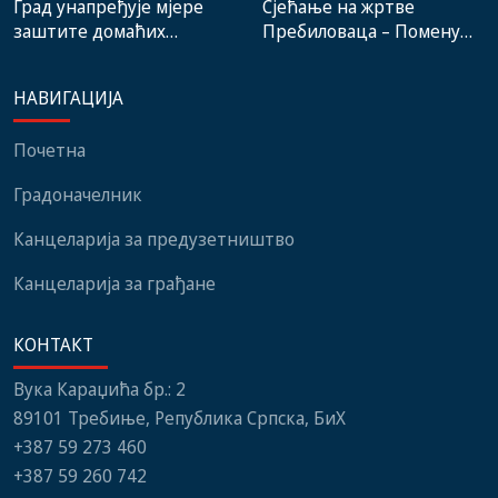
Град унапређује мјере
Сјећање на жртве
заштите домаћих
Пребиловаца – Помену
произвођача и рад
присуствовали
градске пијаце
представници
НАВИГАЦИЈА
институција, локалних
заједница и грађани
Почетна
Градоначелник
Канцеларија за предузетништво
Канцеларија за грађане
КОНТАКТ
Вука Караџића бр.: 2
89101 Требиње, Република Српска, БиХ
+387 59 273 460
+387 59 260 742