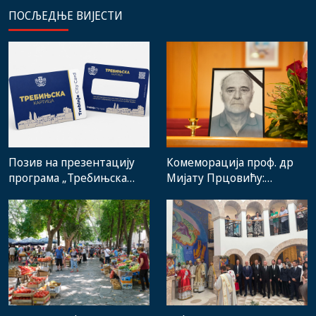
ПОСЉЕДЊЕ ВИЈЕСТИ
Позив на презентацију
Комеморација проф. др
програма „Требињска
Мијату Прцовићу:
картица“
Одлазак великог
стручњака и човјека који
је Требиње носио у срцу