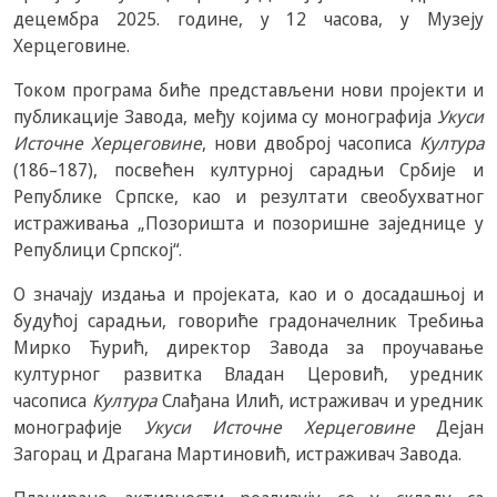
децембра 2025. године, у 12 часова, у Музеју
Херцеговине.
Током програма биће представљени нови пројекти и
публикације Завода, међу којима су монографија
Укуси
Источне Херцеговине
, нови двоброј часописа
Култура
(186–187), посвећен културној сарадњи Србије и
Републике Српске, као и резултати свеобухватног
истраживања „Позоришта и позоришне заједнице у
Републици Српској“.
О значају издања и пројеката, као и о досадашњој и
будућој сарадњи, говориће градоначелник Требиња
Мирко Ћурић, директор Завода за проучавање
културног развитка Владан Церовић, уредник
часописа
Култура
Слађана Илић, истраживач и уредник
монографије
Укуси Источне Херцеговине
Дејан
Загорац и Драгана Мартиновић, истраживач Завода.