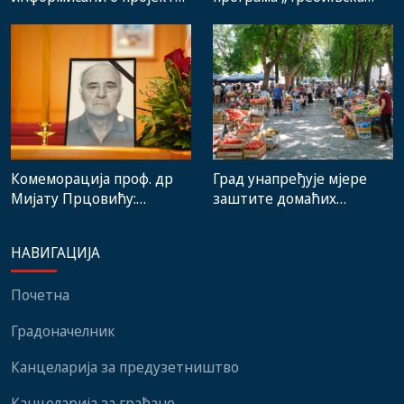
„WATERLINK“ и
картица“
одговорној употреби
водних ресурса
Комеморација проф. др
Град унапређује мјере
Мијату Прцовићу:
заштите домаћих
Одлазак великог
произвођача и рад
стручњака и човјека који
градске пијаце
НАВИГАЦИЈА
је Требиње носио у срцу
Почетна
Градоначелник
Канцеларија за предузетништво
Канцеларија за грађане