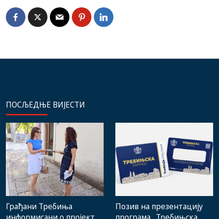
ПОСЉЕДЊЕ ВИЈЕСТИ
Грађани Требиња
Позив на презентацију
информисани о пројекту
програма „Требињска