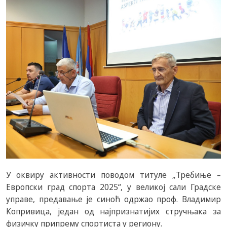
У оквиру активности поводом титуле „Требиње –
Европски град спорта 2025“, у великој сали Градске
управе, предавање је синоћ одржао проф. Владимир
Копривица, један од најпризнатијих стручњака за
физичку припрему спортиста у региону.