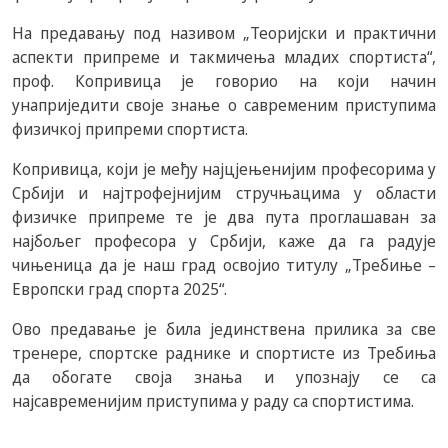
На предавању под називом „Теоријски и практични
аспекти припреме и такмичења младих спортиста“,
проф. Копривица је говорио на који начин
унаприједити своје знање о савременим приступима
физичкој припреми спортиста.
Копривица, који је међу најцјењенијим професорима у
Србији и најтрофејнијим стручњацима у области
физичке припреме те је два пута проглашаван за
најбољег професора у Србији, каже да га радује
чињеница да је наш град освојио титулу „Требиње –
Европски град спорта 2025“.
Ово предавање је била јединствена прилика за све
тренере, спортске раднике и спортисте из Требиња
да обогате своја знања и упознају се са
најсавременијим приступима у раду са спортистима.