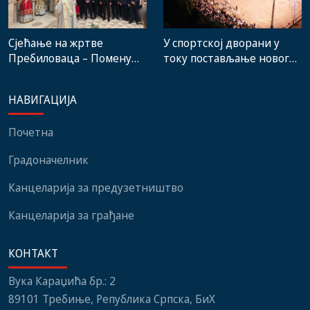
Сјећање на жртве
У спортској дворани у
Пребиловаца – Помену
току постављање новог
присуствовали
система гријања, на
представници
стадиону малих игара
НАВИГАЦИЈА
институција, локалних
нови мобилијар
заједница и грађани
Почетна
Градоначелник
Канцеларија за предузетништво
Канцеларија за грађане
КОНТАКТ
Вука Караџића бр.: 2
89101 Требиње, Република Српска, БиХ