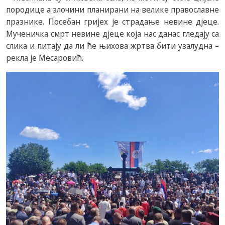
породице а злочини планирани на велике православне
празнике. Посебан гријех је страдање невине дјеце.
Мученичка смрт невине дјеце која нас данас гледају са
слика и питају да ли ће њихова жртва бити узалудна –
рекла је Месаровић.