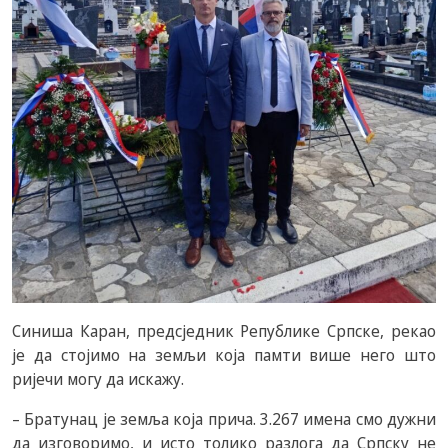
Синиша Каран, предсједник Републике Српске, рекао
је да стојимо на земљи која памти више него што
ријечи могу да искажу.
– Братунац је земља која прича. 3.267 имена смо дужни
да изговоримо, и исто толико разлога да Српску не