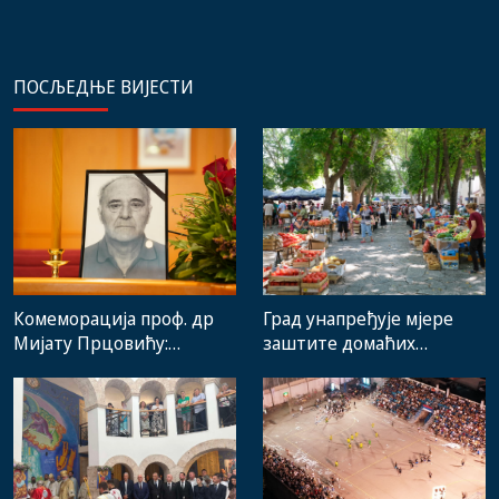
ПОСЉЕДЊЕ ВИЈЕСТИ
Комеморација проф. др
Град унапређује мјере
Мијату Прцовићу:
заштите домаћих
Одлазак великог
произвођача и рад
стручњака и човјека који
градске пијаце
је Требиње носио у срцу