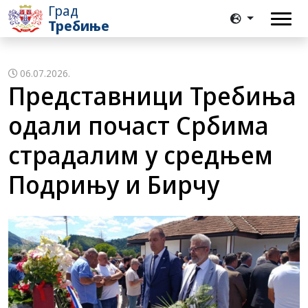
Град
Требиње
06.07.2026.
Представници Требиња
одали почаст Србима
страдалим у средњем
Подрињу и Бирчу