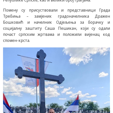
Републике Српске, као и велики број грађана.
Помену су присуствовали и представници Града
Требиња – замјеник градоначелника Дражен
Бошковић и начелник Одјељења за борачку и
социјалну заштиту Саша Пешикан, који су одали
почаст српским жртвама и положили вијенац код
спомен-крста.