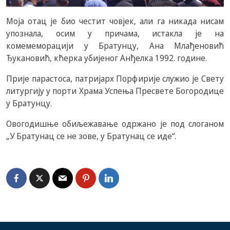
Моја отац је био честит човјек, али га никада нисам
упознала, осим у причама, истакла је на
комемеморацији у Братунцу, Ана Млађеновић
Ђукановић, кћерка убијеног Анђелка 1992. године.
Прије парастоса, патријарх Порфирије служио је Свету
литургију у порти Храма Успења Пресвете Богородице
у Братунцу.
Овогодишње обиљежавање одржано је под слоганом
„У Братунац се не зове, у Братунац се иде“.