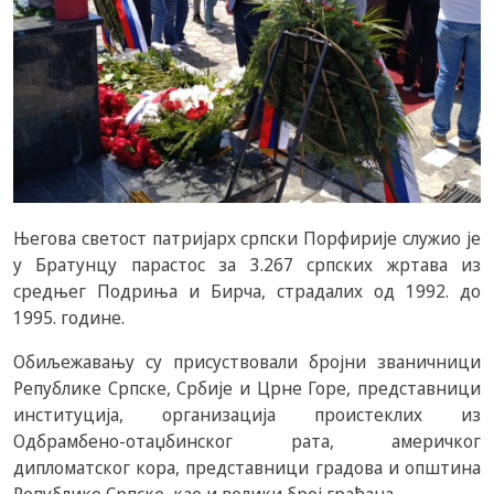
Његова светост патријарх српски Порфирије служио је
у Братунцу парастос за 3.267 српских жртава из
средњег Подриња и Бирча, страдалих од 1992. до
1995. године.
Обиљежавању су присуствовали бројни званичници
Републике Српске, Србије и Црне Горе, представници
институција, организација проистеклих из
Одбрамбено-отаџбинског рата, америчког
дипломатског кора, представници градова и општина