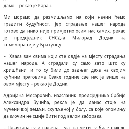
дамо – рекао је Каран.
Ми морамо да размишљамо на који начин ћемо
градити будућност, јер страдање нашег народа
готово да нико није примјетио осим нас самих, рекао
је предсједник СНСД-а Милорад Додик на
комеморацији у Братунцу.
– Хвала вам свима који сте овдје на мјесту страдања
нашег народа. А страдали су само зато што су
хришћани, и то су били до задњег даха на својим
кућним праговима. Сваке године све нас је више на
овом мјесту – рекао је Додик.
Адријана Месаровић, изасланик предсједника Србије
Александра Вучића, рекла је да данас стоје на
мученичкој земљи, скупљеној у болу, са које опомињу
да злочин не смије бити под велом заборава.
– Пљачкана су и паљена села, на мети су биле цијеле