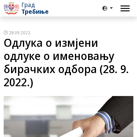
Град
Требиње
28.09.2022.
Одлука о измјени
одлуке о именовању
бирачких одбора (28. 9.
2022.)