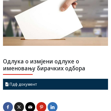
Одлука о измјени одлуке о
именовању бирачких одбора
Пдф документ