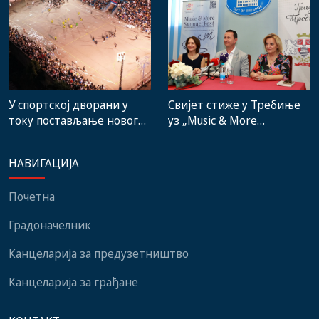
институција, локалних
заједница и грађани
Свијет стиже у Требиње
У спортској дворани у
уз „Music & More
току постављање новог
SummerFest“
система гријања, на
стадиону малих игара
НАВИГАЦИЈА
нови мобилијар
Почетна
Градоначелник
Канцеларија за предузетништво
Канцеларија за грађане