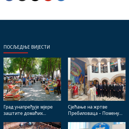
ПОСЉЕДЊЕ ВИЈЕСТИ
Град унапређује мјере
Сјећање на жртве
заштите домаћих
Пребиловаца – Помену
произвођача и рад
присуствовали
градске пијаце
представници