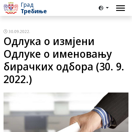
Град
Требиње
30.09.2022.
Oдлука о измјени
Одлуке о именовању
бирачких одбора (30. 9.
2022.)