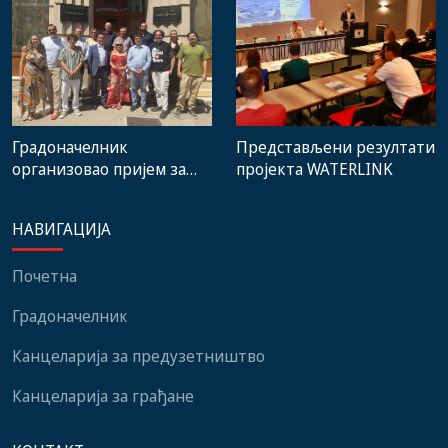
Градоначелник
Представљени резултати
организовао пријем за
пројекта WATERLINK
учеснике 14. Фестивала
европског и
НАВИГАЦИЈА
медитеранског филма
Почетна
Градоначелник
Канцеларија за предузетништво
Канцеларија за грађане