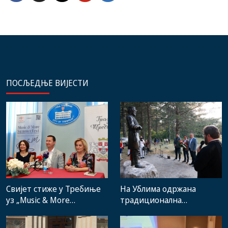
ПОСЉЕДЊЕ ВИЈЕСТИ
Свијет стиже у Требиње
На Ублима одржана
уз „Music & More
традиционална
SummerFest“
манифестација „Зубачка
убла 2026“