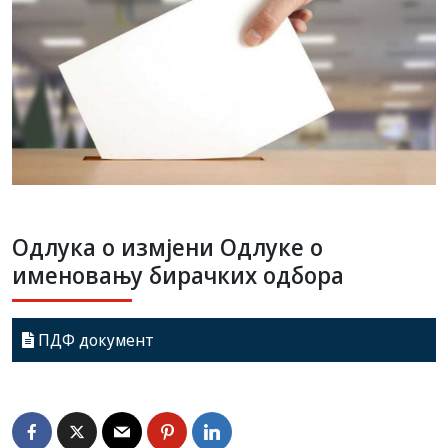
Oдлука о измјени Одлуке о
именовању бирачких одбора
ПДФ документ