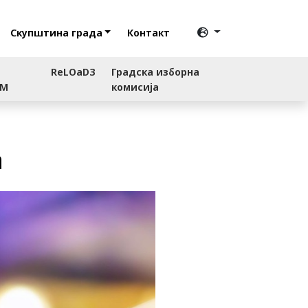
Скупштина града
Контакт
ReLOaD3
Градска изборна
RM
комисија
а