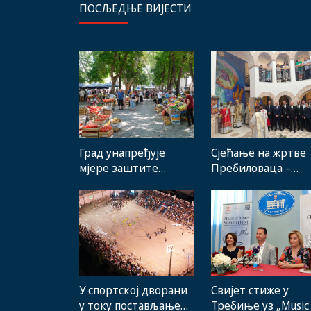
ПОСЉЕДЊЕ ВИЈЕСТИ
Град унапређује
Сјећање на жртве
мјере заштите
Пребиловаца –
домаћих
Помену
произвођача и рад
присуствовали
градске пијаце
представници
институција,
локалних заједниц
грађани
Свијет стиже у
У спортској дворани
Требиње уз „Music
у току постављање