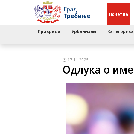
Град
Почетна
Требиње
Привреда
Урбанизам
Категориза
17.11.2025.
Одлука о им