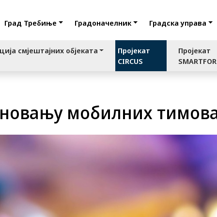
Град Требиње
Градоначелник
Градска управа
ција смјештајних објеката
Пројекат
Пројекат
CIRCUS
SMARTFO
еновању мобилних тимов