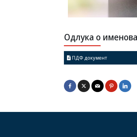
Одлука о именов
ПДФ документ