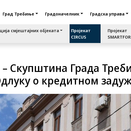
Град Требиње
Градоначелник
Градска управа
ција смјештајних објеката
Пројекат
Пројекат
CIRCUS
SMARTFO
– Скупштина Града Треб
Одлуку о кредитном заду