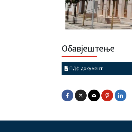
Обавјештење
ПДф документ