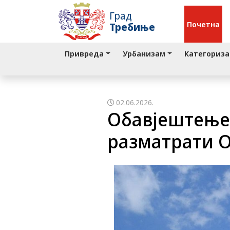
Град
Почетна
Требиње
Привреда
Урбанизам
Категориза
02.06.2026.
Oбавјештење 
разматрати 