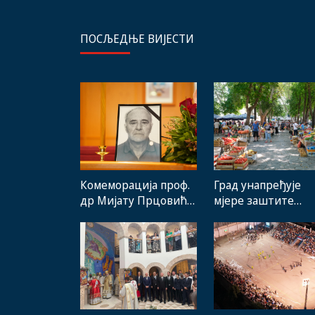
ПОСЉЕДЊЕ ВИЈЕСТИ
Комеморација проф.
Град унапређује
др Мијату Прцовићу:
мјере заштите
Одлазак великог
домаћих
стручњака и човјека
произвођача и рад
који је Требиње
градске пијаце
носио у срцу