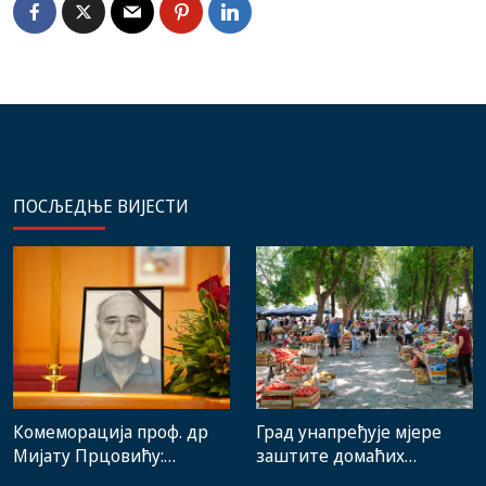
ПОСЉЕДЊЕ ВИЈЕСТИ
Комеморација проф. др
Град унапређује мјере
Мијату Прцовићу:
заштите домаћих
Одлазак великог
произвођача и рад