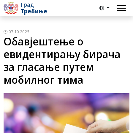
Град
Требиње
07.10.2025.
Oбавјештење о
евидентирању бирача
за гласање путем
мобилног тима