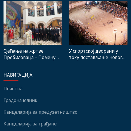
стручњака и човјека који
градске пијаце
је Требиње носио у срцу
Сјећање на жртве
У спортској дворани у
Пребиловаца – Помену
току постављање новог
присуствовали
система гријања, на
представници
стадиону малих игара
НАВИГАЦИЈА
институција, локалних
нови мобилијар
заједница и грађани
Почетна
Градоначелник
Канцеларија за предузетништво
Канцеларија за грађане