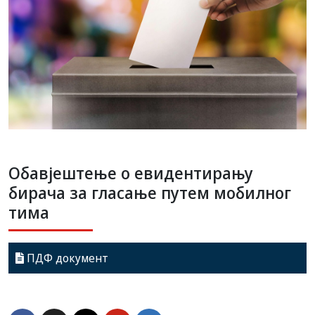
Oбавјештење о евидентирању
бирача за гласање путем мобилног
тима
ПДФ документ