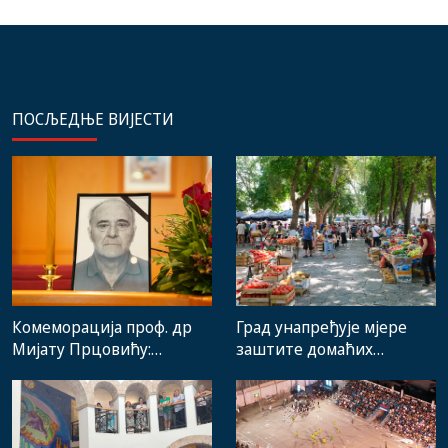
ПОСЉЕДЊЕ ВИЈЕСТИ
Комеморација проф. др
Град унапређује мјере
Мијату Прцовићу:
заштите домаћих
Одлазак великог
произвођача и рад
стручњака и човјека који
градске пијаце
је Требиње носио у срцу