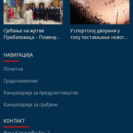
Сјећање на жртве
У спортској дворани у
Пребиловаца – Помену
току постављање новог
присуствовали
система гријања, на
представници
стадиону малих игара
НАВИГАЦИЈА
институција, локалних
нови мобилијар
заједница и грађани
Почетна
Градоначелник
Канцеларија за предузетништво
Канцеларија за грађане
КОНТАКТ
Вука Караџића бр.: 2