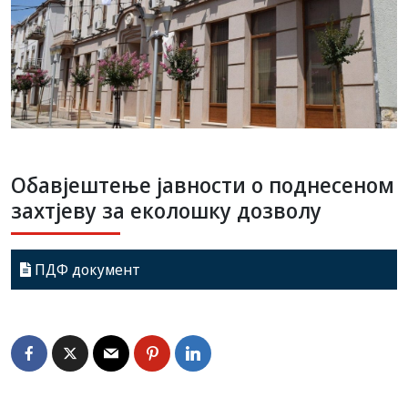
Обавјештење јавности о поднесеном
захтјеву за еколошку дозволу
ПДФ документ