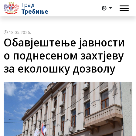
Град
Требиње
18.05.2026.
Обавјештење јавности
о поднесеном захтјеву
за еколошку дозволу