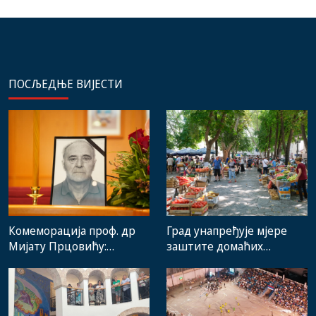
ПОСЉЕДЊЕ ВИЈЕСТИ
Комеморација проф. др
Град унапређује мјере
Мијату Прцовићу:
заштите домаћих
Одлазак великог
произвођача и рад
стручњака и човјека који
градске пијаце
је Требиње носио у срцу