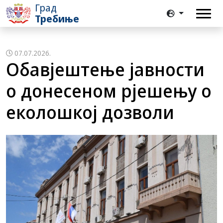
Град
Требиње
07.07.2026.
Обавјештење јавности
о донесеном рјешењу о
еколошкој дозволи