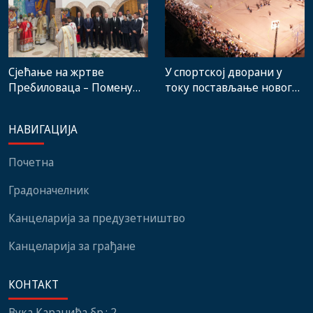
Сјећање на жртве
У спортској дворани у
Пребиловаца – Помену
току постављање новог
присуствовали
система гријања, на
представници
стадиону малих игара
НАВИГАЦИЈА
институција, локалних
нови мобилијар
заједница и грађани
Почетна
Градоначелник
Канцеларија за предузетништво
Канцеларија за грађане
КОНТАКТ
Вука Караџића бр.: 2