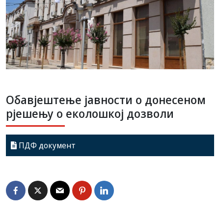
Обавјештење јавности о донесеном
рјешењу о еколошкој дозволи
ПДФ документ