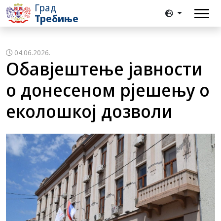
Град
Требиње
04.06.2026.
Обавјештење јавности
о донесеном рјешењу о
еколошкој дозволи