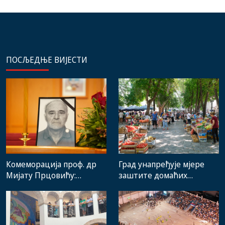
ПОСЉЕДЊЕ ВИЈЕСТИ
Комеморација проф. др
Град унапређује мјере
Мијату Прцовићу:
заштите домаћих
Одлазак великог
произвођача и рад
стручњака и човјека који
градске пијаце
је Требиње носио у срцу