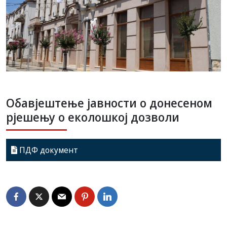
Обавјештење јавности о донесеном
рјешењу о еколошкој дозволи
ПДФ дoкумент