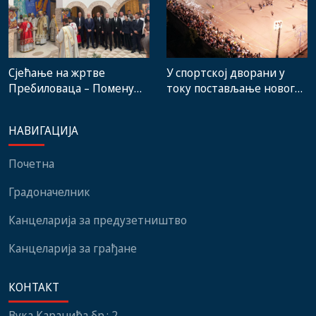
Сјећање на жртве
У спортској дворани у
Пребиловаца – Помену
току постављање новог
присуствовали
система гријања, на
представници
стадиону малих игара
НАВИГАЦИЈА
институција, локалних
нови мобилијар
заједница и грађани
Почетна
Градоначелник
Канцеларија за предузетништво
Канцеларија за грађане
КОНТАКТ
Вука Караџића бр.: 2