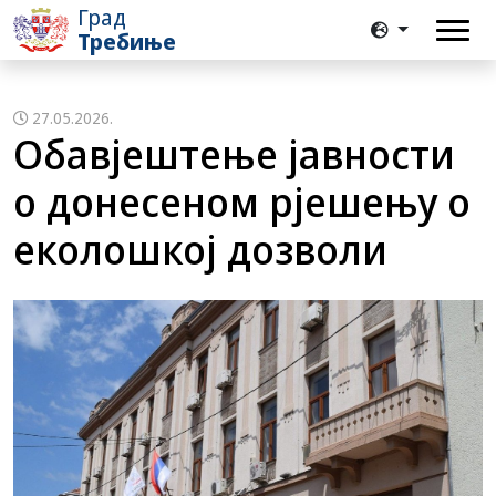
Град
Требиње
27.05.2026.
Обавјештење јавности
о донесеном рјешењу о
еколошкој дозволи