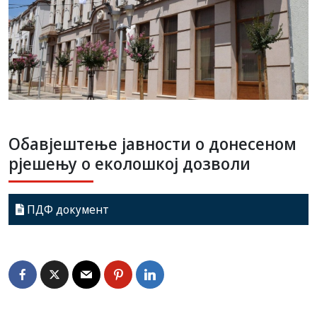
Обавјештење јавности о донесеном
рјешењу о еколошкој дозволи
ПДФ документ