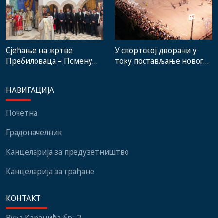
Сјећање на жртве
У спортској дворани у
Пребиловаца – Помену
току постављање новог
присуствовали
система гријања, на
представници
стадиону малих игара
НАВИГАЦИЈА
институција, локалних
нови мобилијар
заједница и грађани
Почетна
Градоначелник
Канцеларија за предузетништво
Канцеларија за грађане
КОНТАКТ
Вука Караџића бр.: 2