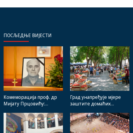
ПОСЉЕДЊЕ ВИЈЕСТИ
Комеморација проф. др
Град унапређује мјере
Мијату Прцовићу:
заштите домаћих
Одлазак великог
произвођача и рад
стручњака и човјека који
градске пијаце
је Требиње носио у срцу