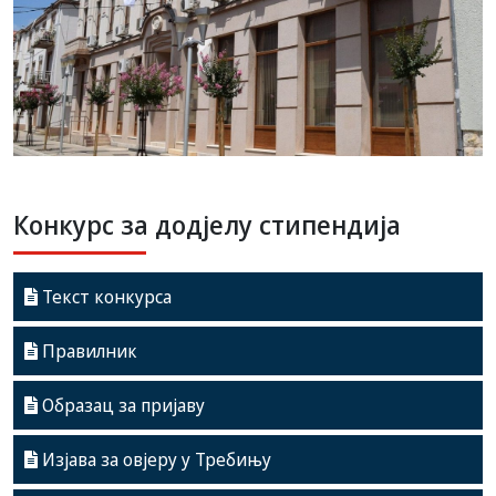
Конкурс за додјелу стипендија
Текст конкурса
Правилник
Образац за пријаву
Изјава за овјеру у Требињу