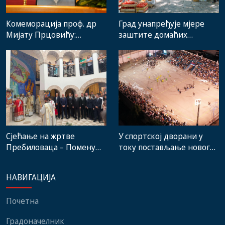
Комеморација проф. др
Град унапређује мјере
Мијату Прцовићу:
заштите домаћих
Одлазак великог
произвођача и рад
стручњака и човјека који
градске пијаце
је Требиње носио у срцу
Сјећање на жртве
У спортској дворани у
Пребиловаца – Помену
току постављање новог
присуствовали
система гријања, на
представници
стадиону малих игара
НАВИГАЦИЈА
институција, локалних
нови мобилијар
заједница и грађани
Почетна
Градоначелник