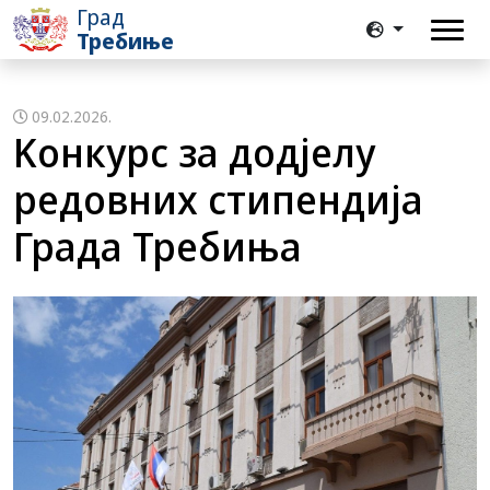
Град
Требиње
09.02.2026.
Koнкурс за додјелу
редовних стипендија
Града Требиња