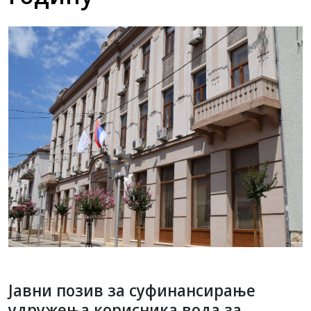
Jaвни позив за суфинансирање
удружења корисника вода за