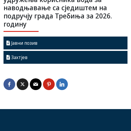
наводњавање са сједиштем на
подручју града Требиња за 2026.
годину
Јавни позив
Захтјев