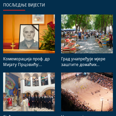
ПОСЉЕДЊЕ ВИЈЕСТИ
Комеморација проф. др
Град унапређује мјере
Мијату Прцовићу:
заштите домаћих
Одлазак великог
произвођача и рад
стручњака и човјека који
градске пијаце
је Требиње носио у срцу