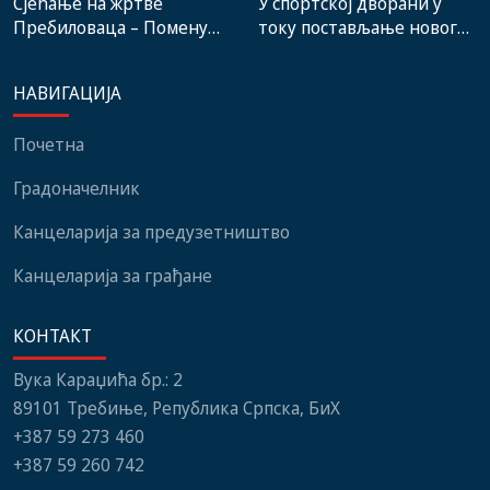
Сјећање на жртве
У спортској дворани у
Пребиловаца – Помену
току постављање новог
присуствовали
система гријања, на
представници
стадиону малих игара
НАВИГАЦИЈА
институција, локалних
нови мобилијар
заједница и грађани
Почетна
Градоначелник
Канцеларија за предузетништво
Канцеларија за грађане
КОНТАКТ
Вука Караџића бр.: 2
89101 Требиње, Република Српска, БиХ
+387 59 273 460
+387 59 260 742