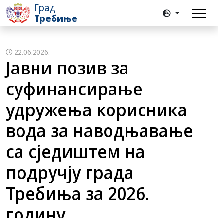
Град
Требиње
22.06.2026.
Jaвни позив за
суфинансирање
удружења корисника
вода за наводњавање
са сједиштем на
подручју града
Требиња за 2026.
годину