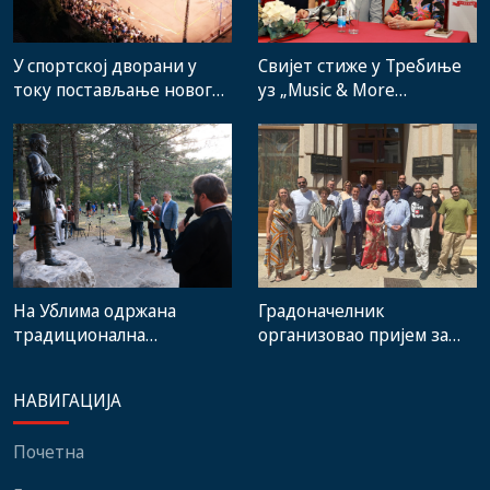
Свијет стиже у Требиње
У спортској дворани у
уз „Music & More
току постављање новог
SummerFest“
система гријања, на
стадиону малих игара
нови мобилијар
На Ублима одржана
Градоначелник
традиционална
организовао пријем за
манифестација „Зубачка
учеснике 14. Фестивала
убла 2026“
европског и
НАВИГАЦИЈА
медитеранског филма
Почетна