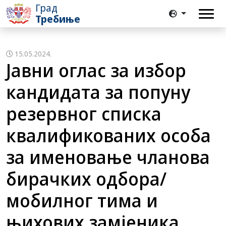
Град
Требиње
15.05.2024.
Јавни оглас за избор
кандидата за попуну
резервног списка
квалификованих особа
за именовање чланова
бирачких одбора/
мобилног тима и
њихових замјеника