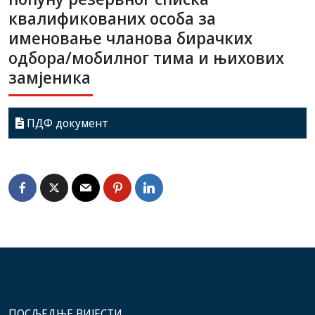
квалификованих особа за
именовање чланова бирачких
одбора/мобилног тима и њихових
замјеника
ПДФ документ
ПОСЉЕДЊЕ ВИЈЕСТИ