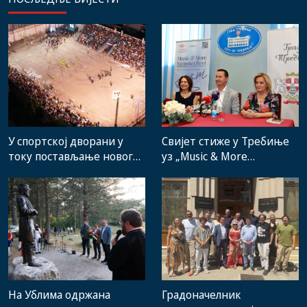
Свијет стиже у Требиње
У спортској дворани у
уз „Music & More
току постављање новог
SummerFest“
система гријања, на
стадиону малих игара
нови мобилијар
На Ублима одржана
Градоначелник