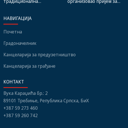
традиционална
организовао пријем за
манифестација „Зубачка
учеснике 14. Фестивала
убла 2026“
европског и
НАВИГАЦИЈА
медитеранског филма
Почетна
Градоначелник
Канцеларија за предузетништво
Канцеларија за грађане
КОНТАКТ
Вука Караџића бр.: 2
89101 Требиње, Република Српска, БиХ
+387 59 273 460
+387 59 260 742