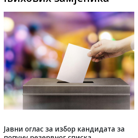
Јавни оглас за избор кандидата за
попуну резервног списка