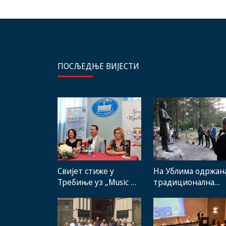
ПОСЉЕДЊЕ ВИЈЕСТИ
Свијет стиже у
На Ублима одржан
Требиње уз „Music &
традиционална
More SummerFest“
манифестација
„Зубачка убла 2026