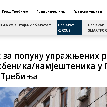
Град Требиње
Градоначелник
Градска управа
ција смјештајних објеката
Пројекат
Пројекат
CIRCUS
SMARTFO
с за попуну упражњених р
ужбеника/намјештеника у 
 Требиња