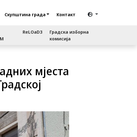
Скупштина града
Контакт
ReLOaD3
Градска изборна
RM
комисија
адних мјеста
Градској