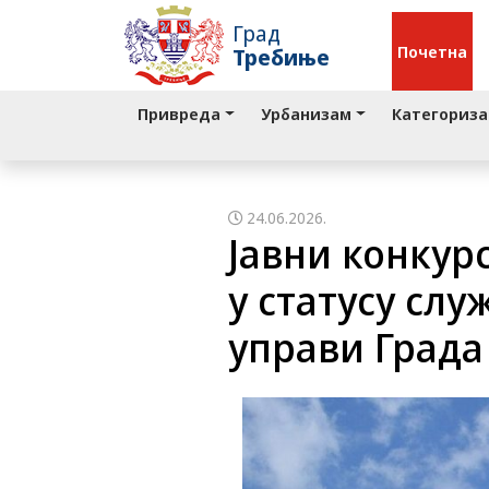
Град
Почетна
Требиње
Привреда
Урбанизам
Категориза
24.06.2026.
Jавни конкур
у статусу сл
управи Града