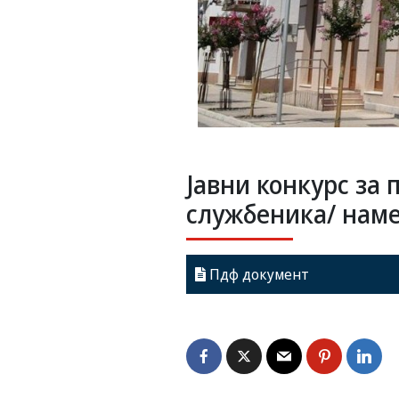
Jавни конкурс за 
службеника/ наме
Пдф документ