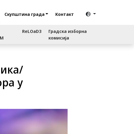
Скупштина града
Контакт
ReLOaD3
Градска изборна
RM
комисија
ника/
ра у