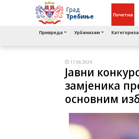
Град
Почетна
Требиње
Привреда
Урбанизам
Категориза
17.06.2024.
Јавни конкур
замјеника пр
основним из