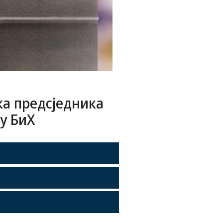
ка предсједника
у БиХ