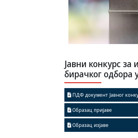
Јавни конкурс за
бирачког одбора 
ПДФ документ Јавног конк
Образац пријаве
Образац изјаве