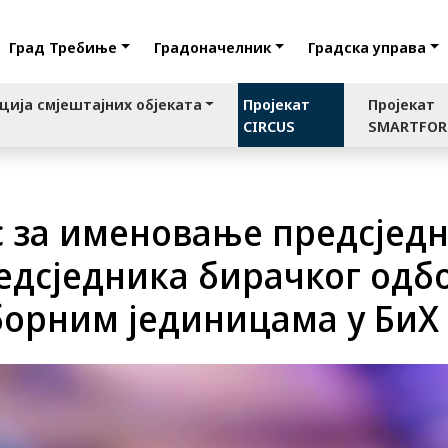
Град Требиње
Градоначелник
Градска управа
ција смјештајних објеката
Пројекат
Пројекат
CIRCUS
SMARTFO
с за именовање предсјед
едсједника бирачког одбо
борним јединицама у БиХ