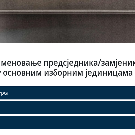
 именовање предсједника/замјени
у основним изборним јединицама 
урса