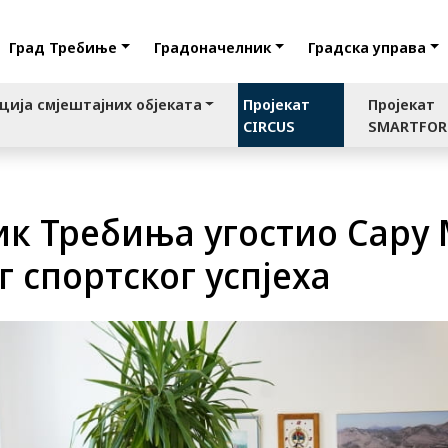
Град Требиње
Градоначелник
Градска управа
ција смјештајних објеката
Пројекат
Пројекат
CIRCUS
SMARTFO
к Требиња угостио Сару
г спортског успјеха