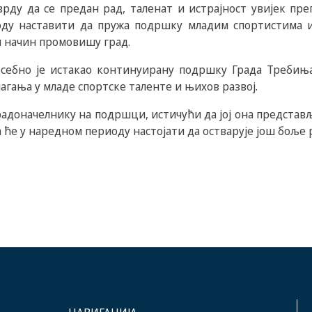
рду да се предан рад, таленат и истрајност увијек преп
ду наставити да пружа подршку младим спортистима и
и начин промовишу град.
ебно је истакао континуирану подршку Града Требиња,
лагања у младе спортске таленте и њихов развој.
градоначелнику на подршци, истичући да јој она представ
а ће у наредном периоду настојати да остварује још боље 