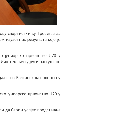
бољу спортисткињу Требиња за
м изузетних резултата које је
ко јуниорско првенство U20 у
 био тек њен други наступ ове
едаље на Балканском првенству
ско јуниорско првенство U20 у
ћи да Сарин успјех представља