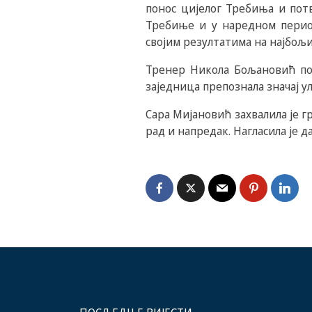
понос цијелог Требиња и потв
Требиње и у наредном перио
својим резултатима на најбољ
Тренер Никола Бољановић пос
заједница препознала значај у
Сара Мијановић захвалила је 
рад и напредак. Нагласила је д