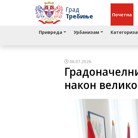
Град
Почетна
Требиње
Привреда
Урбанизам
Категориза
06.07.2026.
Градоначелни
након велико