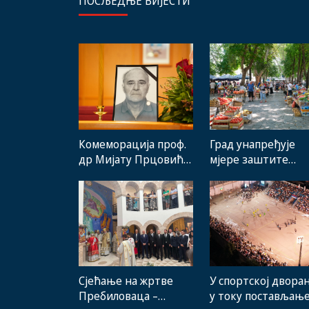
ПОСЉЕДЊЕ ВИЈЕСТИ
Комеморација проф.
Град унапређује
др Мијату Прцовићу:
мјере заштите
Одлазак великог
домаћих
стручњака и човјека
произвођача и рад
који је Требиње
градске пијаце
носио у срцу
Сјећање на жртве
У спортској двора
Пребиловаца –
у току постављањ