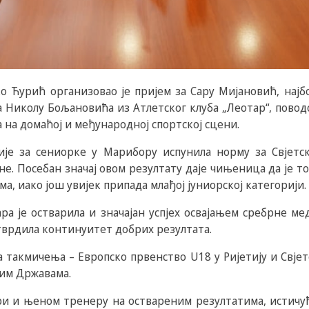
 Ћурић организовао је пријем за Сару Мијановић, нај
а Николу Бољановића из Атлетског клуба „Леотар“, поводо
 на домаћој и међународној спортској сцени.
ије за сениорке у Марибору испунила норму за Свјетс
е. Посебан значај овом резултату даје чињеница да је то
а, иако још увијек припада млађој јуниорској категорији.
ра је остварила и значајан успјех освајањем сребрне м
отврдила континуитет добрих резултата.
 такмичења – Европско првенство U18 у Ријетију и Свјет
ким Државама.
ри и њеном тренеру на оствареним резултатима, истичу