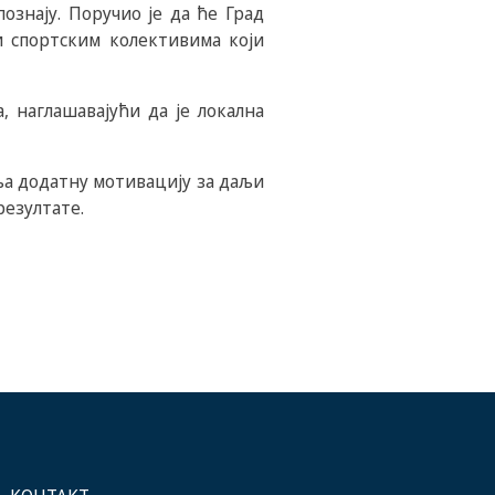
ознају. Поручио је да ће Град
 спортским колективима који
 наглашавајући да је локална
ља додатну мотивацију за даљи
резултате.