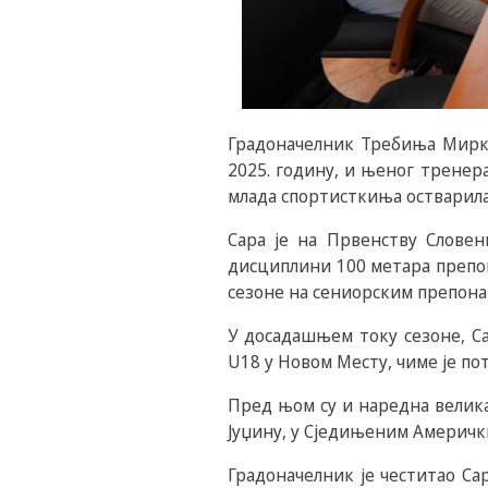
Градоначелник Требиња Мирко
2025. годину, и њеног тренер
млада спортисткиња остварила
Сара је на Првенству Словен
дисциплини 100 метара препон
сезоне на сениорским препонам
У досадашњем току сезоне, Са
U18 у Новом Месту, чиме је п
Пред њом су и наредна велика
Јуџину, у Сједињеним Америч
Градоначелник је честитао Са