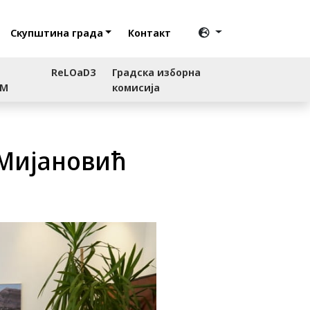
Скупштина града
Контакт
ReLOaD3
Градска изборна
RM
комисија
 Мијановић