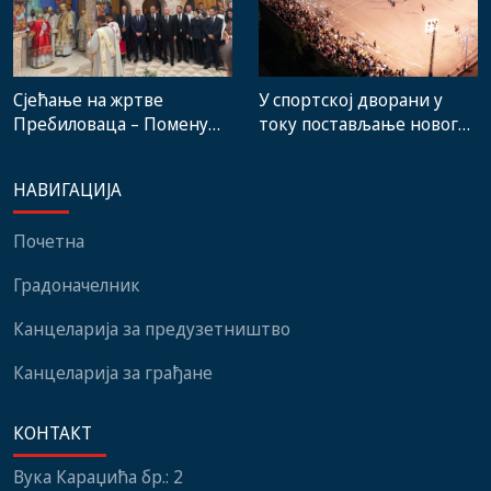
Сјећање на жртве
У спортској дворани у
Пребиловаца – Помену
току постављање новог
присуствовали
система гријања, на
представници
стадиону малих игара
НАВИГАЦИЈА
институција, локалних
нови мобилијар
заједница и грађани
Почетна
Градоначелник
Канцеларија за предузетништво
Канцеларија за грађане
КОНТАКТ
Вука Караџића бр.: 2