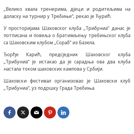
„Велико хвала тренерима, дјеци и родитељима на
доласку на турнир у Требиње“, рекао је Ћурић.
У просторијама Шаховског клуба „Трибуниа“ данас је
потписана и повеља о братимљењу требињског клуба
са Шаховским клубом „Сораб“ из Базела.
Ђорђе Карић, предсједник Шаховског клуба
„Трибуниа“ је истакао да је сарадња ова два клуба
настала током шаховских кампова у Србији.
Шаховски фестивал организовао је Шаховски клуб
„Трибуниа“, уз подршку Града Требиња.