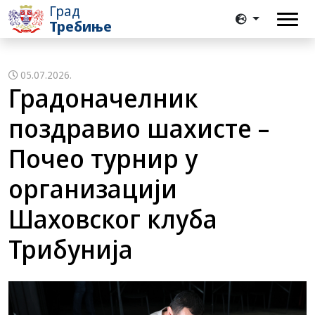
Град
Требиње
05.07.2026.
Градоначелник
поздравио шахисте –
Почео турнир у
организацији
Шаховског клуба
Трибунија