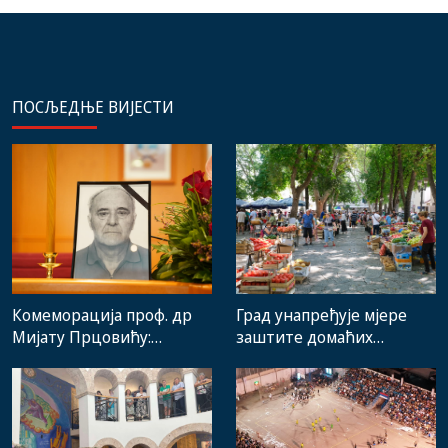
ПОСЉЕДЊЕ ВИЈЕСТИ
Комеморација проф. др
Град унапређује мјере
Мијату Прцовићу:
заштите домаћих
Одлазак великог
произвођача и рад
стручњака и човјека који
градске пијаце
је Требиње носио у срцу