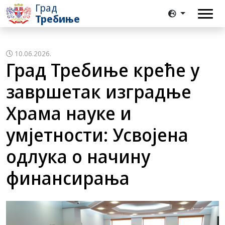
Град
Требиње
10.06.2026.
Град Требиње креће у
завршетак изградње
Храма науке и
умјетности: Усвојена
одлука о начину
финансирања