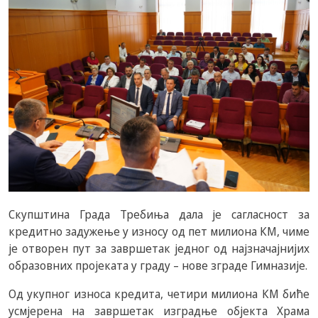
Скупштина Града Требиња дала је сагласност за
кредитно задужење у износу од пет милиона КМ, чиме
је отворен пут за завршетак једног од најзначајнијих
образовних пројеката у граду – нове зграде Гимназије.
Од укупног износа кредита, четири милиона КМ биће
усмјерена на завршетак изградње објекта Храма