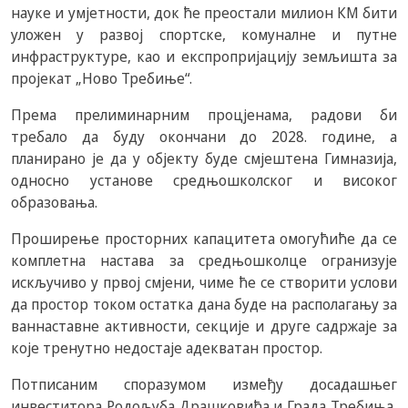
науке и умјетности, док ће преостали милион КМ бити
уложен у развој спортске, комуналне и путне
инфраструктуре, као и експропријацију земљишта за
пројекат „Ново Требиње“.
Према прелиминарним процјенама, радови би
требало да буду окончани до 2028. године, а
планирано је да у објекту буде смјештенa Гимназија,
односно установе средњошколског и високог
образовања.
Проширење просторних капацитета омогућиће да се
комплетна настава за средњошколце огранизује
искључиво у првој смјени, чиме ће се створити услови
да простор током остатка дана буде на располагању за
ваннаставне активности, секције и друге садржаје за
које тренутно недостаје адекватан простор.
Потписаним споразумом између досадашњег
инвеститора Родољуба Драшковића и Града Требиња,