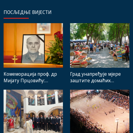
ПОСЉЕДЊЕ ВИЈЕСТИ
Комеморација проф. др
Град унапређује мјере
Мијату Прцовићу:
заштите домаћих
Одлазак великог
произвођача и рад
стручњака и човјека који
градске пијаце
је Требиње носио у срцу