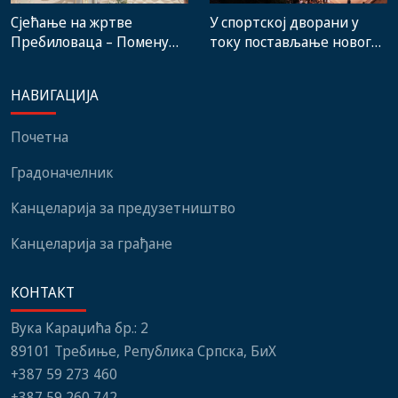
Сјећање на жртве
У спортској дворани у
Пребиловаца – Помену
току постављање новог
присуствовали
система гријања, на
представници
стадиону малих игара
НАВИГАЦИЈА
институција, локалних
нови мобилијар
заједница и грађани
Почетна
Градоначелник
Канцеларија за предузетништво
Канцеларија за грађане
КОНТАКТ
Вука Караџића бр.: 2
89101 Требиње, Република Српска, БиХ
+387 59 273 460
+387 59 260 742