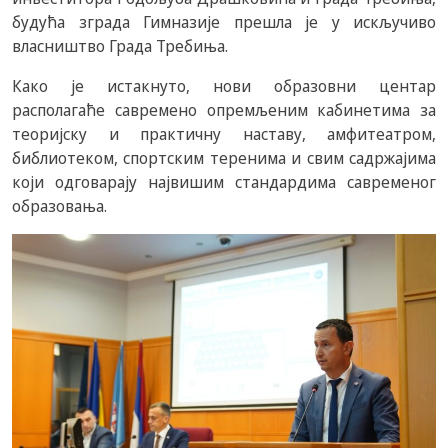
будућа зграда Гимназије прешла је у искључиво
власништво Града Требиња.
Како је истакнуто, нови образовни центар
располагаће савремено опремљеним кабинетима за
теоријску и практичну наставу, амфитеатром,
библиотеком, спортским теренима и свим садржајима
који одговарају највишим стандардима савременог
образовања.