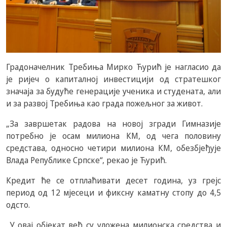
Градоначелник Требиња Мирко Ћурић је нагласио да
је ријеч о капиталној инвестицији од стратешког
значаја за будуће генерације ученика и студената, али
и за развој Требиња као града пожељног за живот.
„За завршетак радова на новој згради Гимназије
потребно је осам милиона КМ, од чега половину
средстава, односно четири милиона КМ, обезбјеђује
Влада Републике Српске“, рекао је Ћурић.
Кредит ће се отплаћивати десет година, уз грејс
период од 12 мјесеци и фиксну каматну стопу до 4,5
одсто.
„У овај објекат већ су уложена милионска средства и