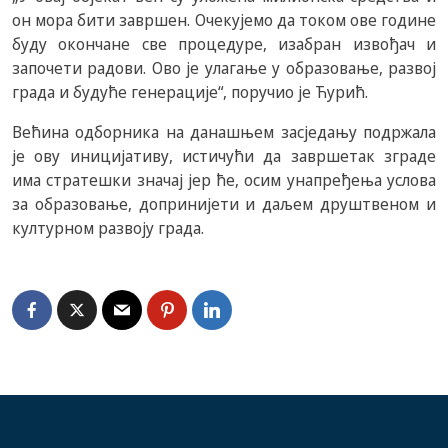
он мора бити завршен. Очекујемо да током ове године
буду окончане све процедуре, изабран извођач и
започети радови. Ово је улагање у образовање, развој
града и будуће генерације“, поручио је Ћурић.
Већина одборника на данашњем засједању подржала
је ову иницијативу, истичући да завршетак зграде
има стратешки значај јер ће, осим унапређења услова
за образовање, допринијети и даљем друштвеном и
културном развоју града.