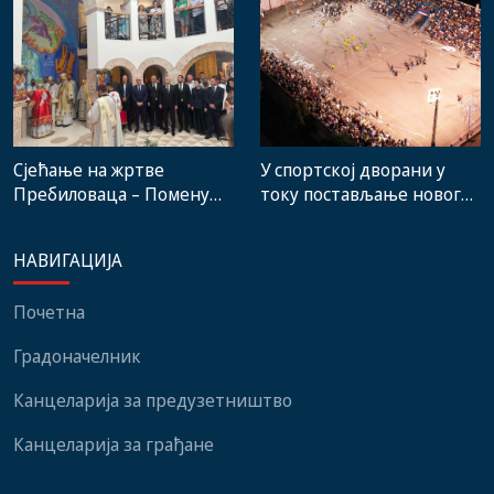
је Требиње носио у срцу
Сјећање на жртве
У спортској дворани у
Пребиловаца – Помену
току постављање новог
присуствовали
система гријања, на
представници
стадиону малих игара
НАВИГАЦИЈА
институција, локалних
нови мобилијар
заједница и грађани
Почетна
Градоначелник
Канцеларија за предузетништво
Канцеларија за грађане