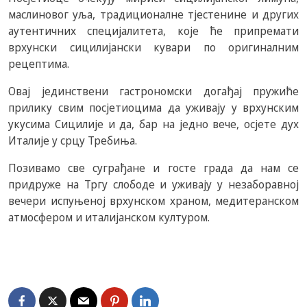
маслиновог уља, традиционалне тјестенине и других
аутентичних специјалитета, које ће припремати
врхунски сицилијански кувари по оригиналним
рецептима.
Овај јединствени гастрономски догађај пружиће
прилику свим посјетиоцима да уживају у врхунским
укусима Сицилије и да, бар на једно вече, осјете дух
Италије у срцу Требиња.
Позивамо све суграђане и госте града да нам се
придруже на Тргу слободе и уживају у незаборавној
вечери испуњеној врхунском храном, медитеранском
атмосфером и италијанском културом.