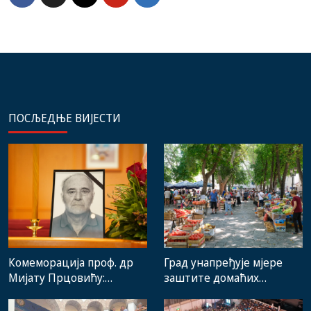
ПОСЉЕДЊЕ ВИЈЕСТИ
Комеморација проф. др
Град унапређује мјере
Мијату Прцовићу:
заштите домаћих
Одлазак великог
произвођача и рад
стручњака и човјека који
градске пијаце