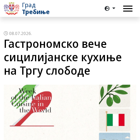
Град
Требиње
08.07.2026.
Гастрономско вече
сицилијанске кухиње
на Тргу слободе