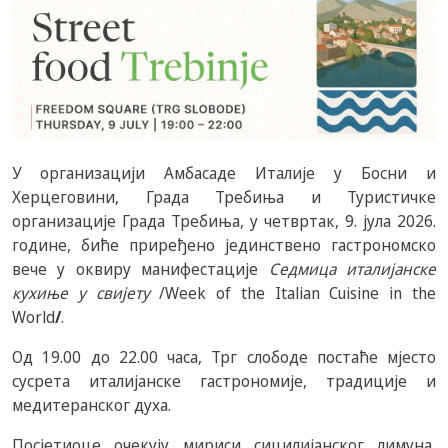
У организацији Амбасаде Италије у Босни и
Херцеговини, Града Требиња и Туристичке
организације Града Требиња, у четвртак, 9. јула 2026.
године, биће приређено јединствено гастрономско
вече у оквиру манифестације
Седмица италијанске
кухиње у свијету
/Week of the Italian Cuisine in the
World
/
.
Од 19.00 до 22.00 часа, Трг слободе постаће мјесто
сусрета италијанске гастрономије, традиције и
медитеранског духа.
Посјетиоце очекују мириси сицилијанског лимуна,