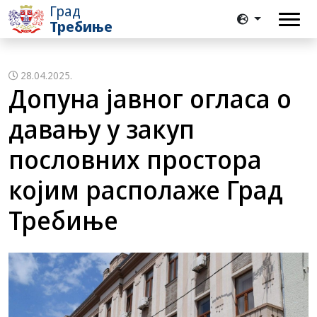
Град
Требиње
28.04.2025.
Допуна јавног огласа о
давању у закуп
пословних простора
којим располаже Град
Требиње