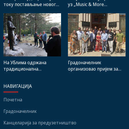
уз „Music & More
току постављање новог
SummerFest“
система гријања, на
стадиону малих игара
нови мобилијар
На Ублима одржана
Градоначелник
традиционална
организовао пријем за
манифестација „Зубачка
учеснике 14. Фестивала
убла 2026“
европског и
НАВИГАЦИЈА
медитеранског филма
Почетна
Градоначелник
Канцеларија за предузетништво