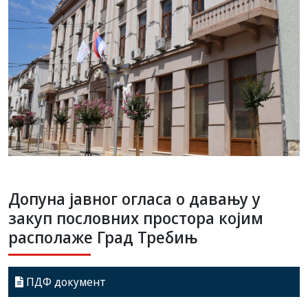
Допуна јавног огласа о давању у
закуп пословних простора којим
располаже Град Требињ
ПДФ документ