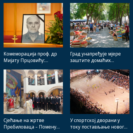
Комеморација проф. др
Град унапређује мјере
Мијату Прцовићу:
заштите домаћих
Одлазак великог
произвођача и рад
стручњака и човјека који
градске пијаце
је Требиње носио у срцу
Сјећање на жртве
У спортској дворани у
Пребиловаца – Помену
току постављање новог