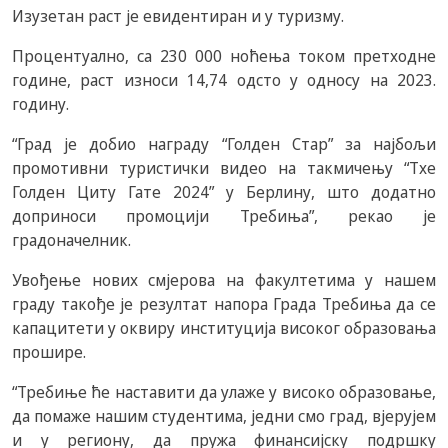
Изузетан раст је евидентиран и у туризму.
Процентуално, са 230 000 ноћења током претходне
године, раст износи 14,74 одсто у односу на 2023.
годину.
“Град је добио награду “Голден Стар” за најбољи
промотивни туристички видео на такмичењу “Тхе
Голден Цитy Гате 2024” у Берлину, што додатно
доприноси промоцији Требиња”, рекао је
градоначелник.
Увођење нових смјерова на факултетима у нашем
граду такође је резултат напора Града Требиња да се
капацитети у оквиру институција високог образовања
прошире.
“Требиње ће наставити да улаже у високо образовање,
да помаже нашим студентима, једни смо град, вјерујем
и у региону, да пружа финансијску подршку