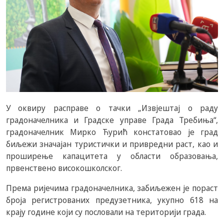
У оквиру расправе о тачки „Извјештај о раду
градоначелника и Градске управе Града Требиња“,
градоначелник Мирко Ћурић констатовао је град
биљежи значајан туристички и привредни раст, као и
проширење капацитета у области образовања,
првенствено високошколског.
Према ријечима градоначелника, забиљежен је пораст
броја регистрованих предузетника, укупно 618 на
крају године који су пословали на територији града.