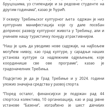
бруцошима, уз стипендије и за редовне студенте на
другим годинама”, казао је Ћурић.
У оквиру Требињског културног љета одржан је низ
културних манифестација које су дале посебан
допринос развоју културног живота у Требињу, али и
учиниле нашу туристичку понуду атрактивнијом.
“Наш је циљ да уводимо нове садржаје, на најбољем
могућем нивоу, као град културе, у сарадњи наших
установа културе са надлежним одјељењем, које
координише све ове програме”, казао је
градоначелник Требиња.
Подсјетио је да је Град Требиње и у 2024. години
уложио значајна средства у развој спорта.
“Поред осталог, финансијски је подржан рад 44
спортска колектива, 10 организација, као и рад јавне
установе “Базени”, изграђено је шест дјечијих