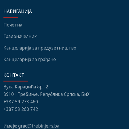
присуствовали
система гријања, на
представници
стадиону малих игара
НАВИГАЦИЈА
институција, локалних
нови мобилијар
заједница и грађани
Почетна
Градоначелник
Канцеларија за предузетништво
Канцеларија за грађане
КОНТАКТ
Вука Караџића бр.: 2
89101 Требиње, Република Српска, БиХ
+387 59 273 460
+387 59 260 742
Имејл:
grad@trebinje.rs.ba