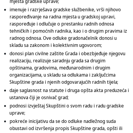
mjesta gradske uprave;
imenuje i razrješava gradske službenike, vrši njihovo
raspoređivanje na radna mjesta u gradskoj upravi,
raspoređuje i odlučuje o prestanku radnih odnosa
tehničkih i pomoćnih radnika, kao i o drugim pravima iz
radnog odnosa. Ove odluke gradonačelnik donosi u
skladu sa zakonom i kolektivnim ugovorom;
donosi plan civilne zaštite Grada i obezbjeđuje njegovu
realizaciju, realizuje saradnju grada sa drugim
opštinama, gradovima, međunarodnim i drugim
organizacijama, u skladu sa odlukama i zaključcima
Skupštine grada i njenih odgovarajućih radnih tijela;
daje saglasnost na statute i druga opšta akta preduzeća i
ustanova čiji je osnivač grad;
podnosi izvještaj Skupštini o svom radu i radu gradske
uprave;
pokreće inicijativu da se do odluke nadležnog suda
obustavi od izvršenja propis Skupštine grada, opšti ili