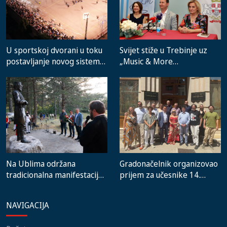
Svijet stiže u Trebinje uz
U sportskoj dvorani u toku
„Music & More
postavljanje novog sistema
SummerFest“
grijanja, na stadionu malih
igara novi mobilijar
Na Ublima održana
Gradonačelnik organizovao
tradicionalna manifestacija
prijem za učesnike 14.
„Zubačka ubla 2026“
Festivala evropskog i
mediteranskog filma
NAVIGACIJA