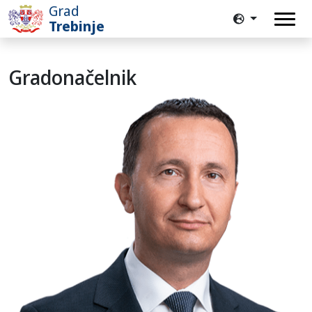
Grad
Trebinje
Gradonačelnik