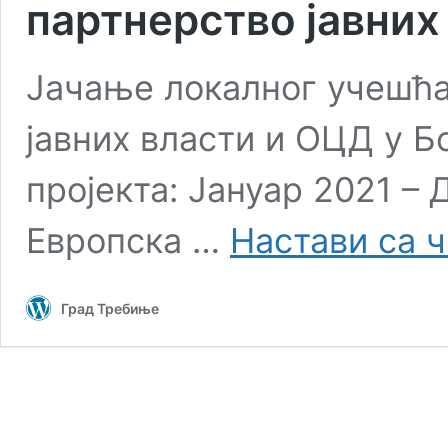
партнерство јавних
Јачање локалног учешћа
јавних власти и ОЦД у Б
пројекта: Јануар 2021 –
Европска …
Настави са 
Град Требиње