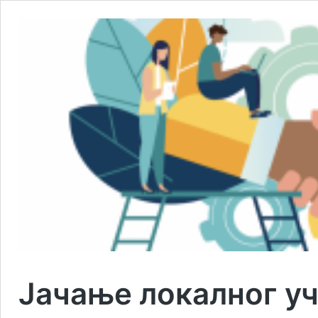
Јачање локалног у